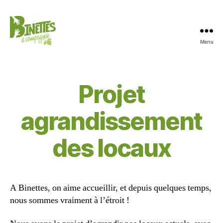
Menu
Jardinage
en
permaculture
et
Projet
accueil
social
agrandissement
des locaux
A Binettes, on aime accueillir, et depuis quelques temps,
nous sommes vraiment à l’étroit !