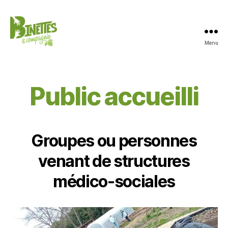
Menu
Jardinage
en
permaculture
et
Public accueilli
accueil
social
Groupes ou personnes
venant de structures
médico-sociales