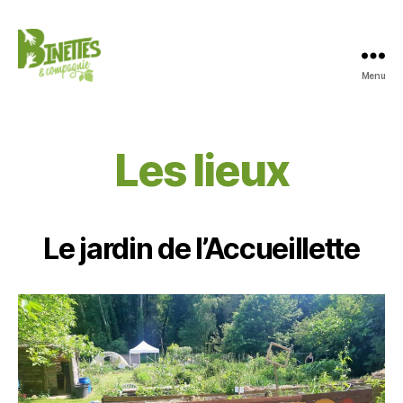
Menu
Jardinage
en
permaculture
et
Les lieux
accueil
social
Le jardin de l’Accueillette